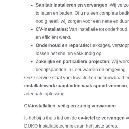
Sanitair installeren en vervangen
: Wij verz
toiletten en baden. Of u nu een complete badk
nodig heeft, wij zorgen voor een nette en duu
CV-installaties
: Van installatie tot onderhou
en efficiënt werkt.
Onderhoud en reparatie
: Lekkages, verstop
lossen het snel en vakkundig op.
Zakelijke en particuliere projecten
: Wij wer
bedrijfspanden in Leeuwarden en omgeving.
Onze service staat voor kwaliteit en betrouwbaarhei
installatiewerkzaamheden vaak spoed vereisen
,
adequate oplossing.
CV-installaties: veilig en zuinig verwarmen
Is het bij u thuis tijd om de
cv-ketel te vervangen
vo
DIJKO Installatietechniek aan het juiste adres.