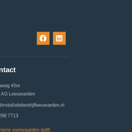
ntact
nweg 45m
 AG Leeuwarden
installatiebedrijfleeuwarden.nl
288 7713
mene voorwaarden (pdf)