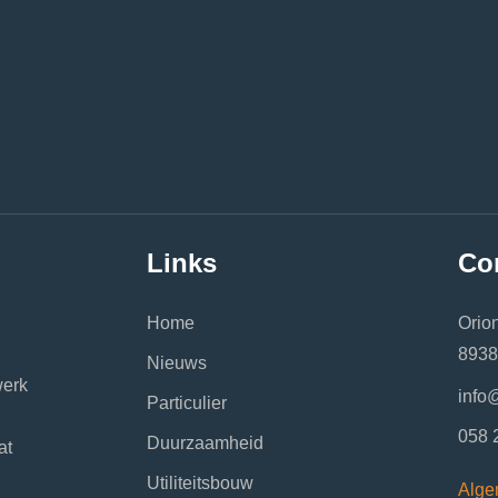
Links
Co
Home
Orio
8938
Nieuws
werk
info@
Particulier
058 
Duurzaamheid
at
Utiliteitsbouw
Alge